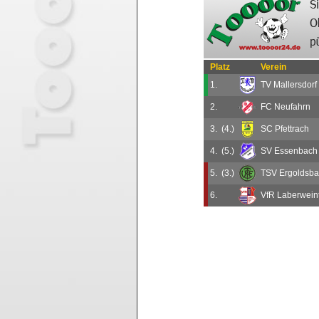
Platz
Verein
1.
TV Mallersdorf
2.
FC Neufahrn
3.
(4.)
SC Pfettrach
4.
(5.)
SV Essenbach
5.
(3.)
TSV Ergoldsbac
6.
VfR Laberwein