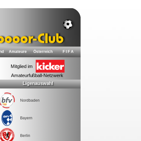
nd
Amateure
Österreich
F I F A
Ligenauswahl
Nordbaden
Bayern
Berlin