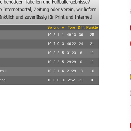
Sp
g
u
v
Tore
Diff.
Punkte
10
8
1
1
49:13
36
25
10
7
0
3
46:22
24
21
10
3
2
5
31:23
8
11
10
3
2
5
29:29
0
11
h II
10
3
1
6
21:29
-8
10
ting
10
0
0
10
2:62
-60
0