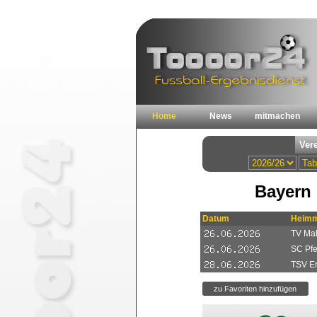
Home
News
mitmachen
Bayern 
Datum
Heimm
TV Mal
SC Pfe
TSV Er