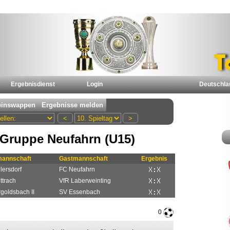
Ergebnisdienst
Login
Deutschla
Gruppe Neufahrn (U15)
annschaft
Gastmannschaft
Ergebnis
lersdorf
FC Neufahrn
ttrach
VfR Laberweinting
goldsbach II
SV Essenbach
0