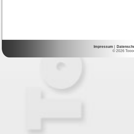
Impressum
|
Datensch
© 2026 Toooor