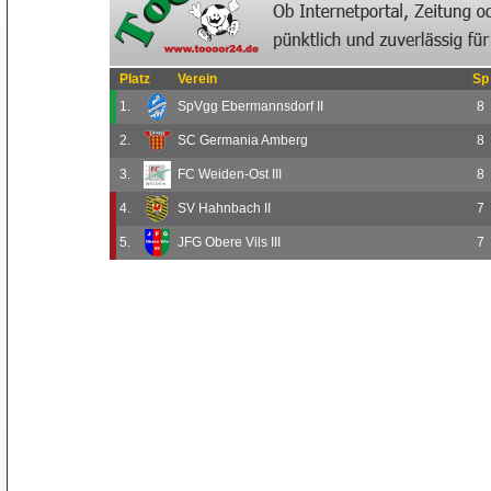
Platz
Verein
Sp
1.
SpVgg Ebermannsdorf II
8
2.
SC Germania Amberg
8
3.
FC Weiden-Ost III
8
4.
SV Hahnbach II
7
5.
JFG Obere Vils III
7