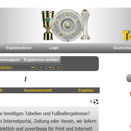
Ergebnisdienst
Login
Deutschla
/
ft
Gastmannschaft
Ergebnis
0