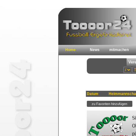
Home
News
mitmachen
Datum
Heimmannscha