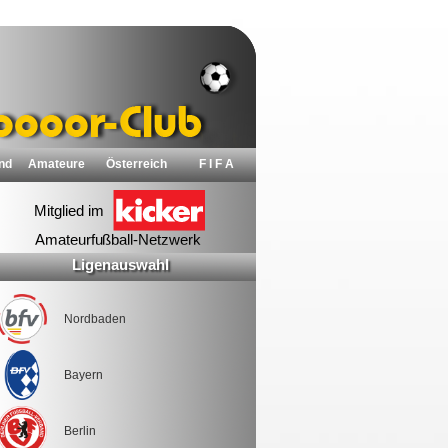
nd
Amateure
Österreich
F I F A
Ligenauswahl
Nordbaden
Bayern
Berlin