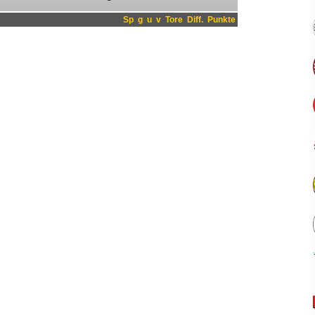
Sp
g
u
v
Tore
Diff.
Punkte