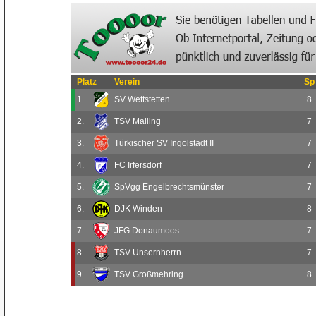
Platz
Verein
Sp
1.
SV Wettstetten
8
2.
TSV Mailing
7
3.
Türkischer SV Ingolstadt II
7
4.
FC Irfersdorf
7
5.
SpVgg Engelbrechtsmünster
7
6.
DJK Winden
8
7.
JFG Donaumoos
7
8.
TSV Unsernherrn
7
9.
TSV Großmehring
8