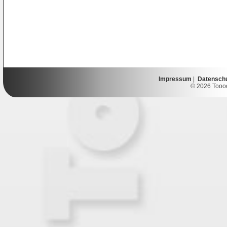
Impressum
|
Datensch
© 2026 Toooor