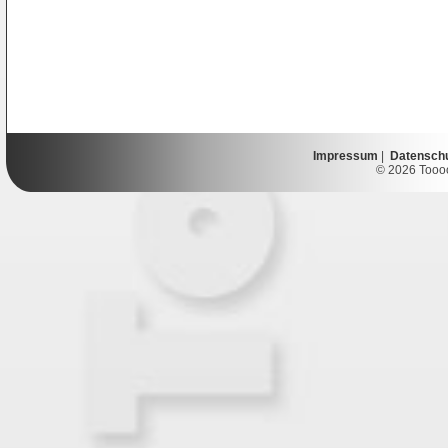
Impressum
|
Datensch
© 2026 Toooor