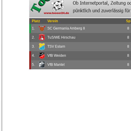
Platz
Verein
Sp
1.
SC Germania Amberg II
8
2.
TuS/WE Hirschau
8
3.
TSV Eslarn
8
4.
VfB Weiden
8
5.
VfB Mantel
8