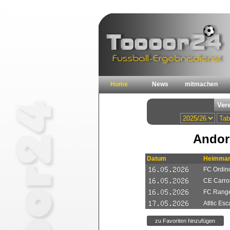
Home
News
mitmachen
Andorr
Datum
Heimman
FC Ordin
CE Carro
FC Range
Atltic Es