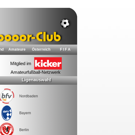
nd
Amateure
Österreich
F I F A
Ligenauswahl
Nordbaden
Bayern
Berlin