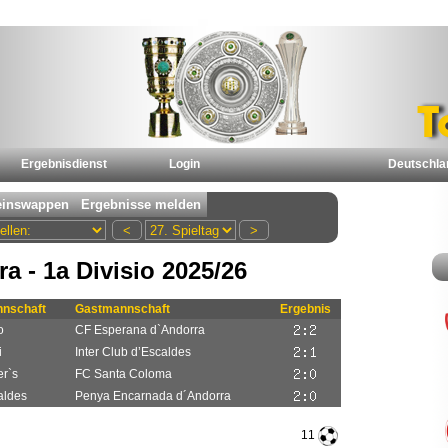
Ergebnisdienst
Login
Deutschla
a - 1a Divisio 2025/26
nschaft
Gastmannschaft
Ergebnis
o
CF Esperana d`Andorra
i
Inter Club d’Escaldes
r`s
FC Santa Coloma
caldes
Penya Encarnada d´Andorra
11