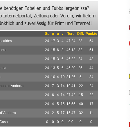
Sp
g
u
v
Tore
Diff.
Punkte
Escaldes
24
17
3
4
47:24
23
54
loma
24
15
6
3
45:13
32
51
24
15
3
6
46:22
24
48
loma
24
13
5
6
45:20
25
44
s
24
10
4
10
31:26
5
34
ada d´Andorra
24
7
3
14
19:41
-22
24
24
6
4
14
27:42
-15
22
24
4
5
15
15:55
-40
17
d`Andorra
24
2
5
17
15:47
-32
11
 Casa
0
0
0
0
0:0
0
0