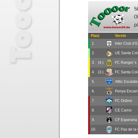
Platz
Verein
1.
Inter Club d’
2.
UE Santa Co
3.
(4.)
FC Ranger`s
4.
(3.)
FC Santa Co
5.
Atltic Escalde
6.
Penya Encarn
7.
FC Ordino
8.
CE Carroi
9.
CF Esperana 
10.
FC Pas de la