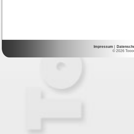
Impressum
|
Datensch
© 2026 Toooor