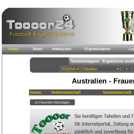
Home
News
mitmachen
Ergebnisdienst
Lo
Australien - Fraue
Datum
Heimmannschaft
Gastmannschaft