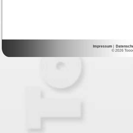
Impressum
|
Datensch
© 2026 Toooor