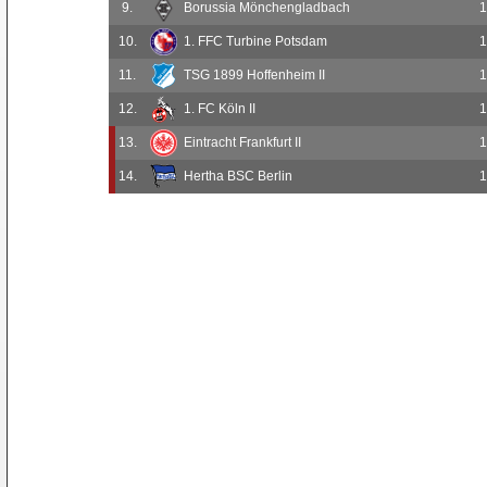
9.
Borussia Mönchengladbach
1
10.
1. FFC Turbine Potsdam
1
11.
TSG 1899 Hoffenheim II
1
12.
1. FC Köln II
1
13.
Eintracht Frankfurt II
1
14.
Hertha BSC Berlin
1