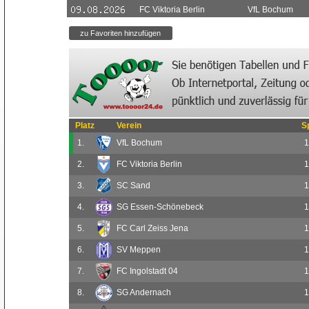
FC Viktoria Berlin
VfL Bochum
Platz
Verein
S
1.
VfL Bochum
1
2.
FC Viktoria Berlin
1
3.
SC Sand
1
4.
SG Essen-Schönebeck
1
5.
FC Carl Zeiss Jena
1
6.
SV Meppen
1
7.
FC Ingolstadt 04
1
8.
SG Andernach
1