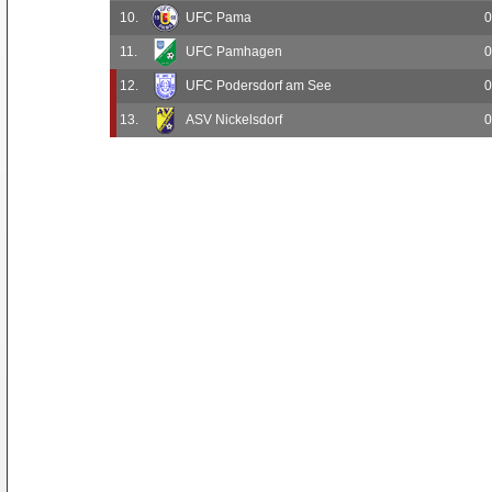
10.
UFC Pama
0
11.
UFC Pamhagen
0
12.
UFC Podersdorf am See
0
13.
ASV Nickelsdorf
0