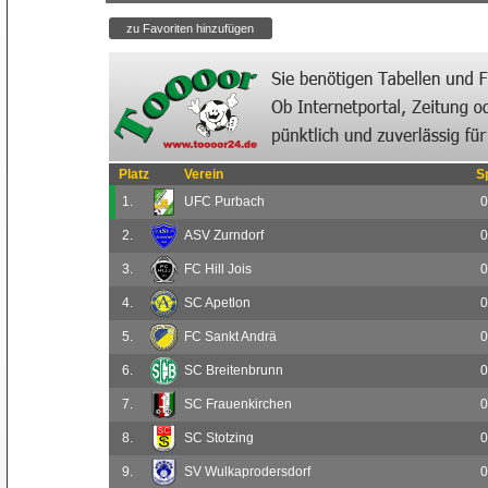
Platz
Verein
S
1.
UFC Purbach
0
2.
ASV Zurndorf
0
3.
FC Hill Jois
0
4.
SC Apetlon
0
5.
FC Sankt Andrä
0
6.
SC Breitenbrunn
0
7.
SC Frauenkirchen
0
8.
SC Stotzing
0
9.
SV Wulkaprodersdorf
0