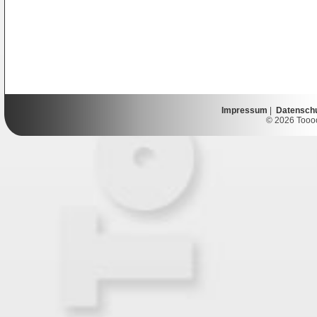
Impressum
|
Datensch
© 2026 Toooor