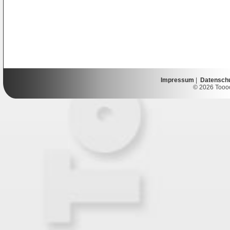
Impressum
|
Datensch
© 2026 Toooor