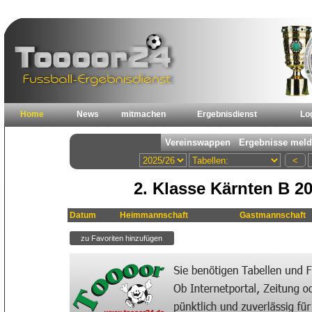
Home
News
mitmachen
Ergebnisdienst
Lo
2. Klasse Kärnten B 2
Datum
Heimmannschaft
Gastmannschaft