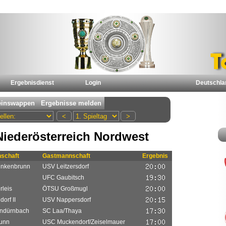
Ergebnisdienst
Login
Deutschla
Niederösterreich Nordwest
schaft
Gastmannschaft
Ergebnis
inkenbrunn
USV Leitzersdorf
n
UFC Gaubitsch
leis
ÖTSU Großmugl
orf II
USV Nappersdorf
ndürnbach
SC Laa/Thaya
runn
USC Muckendorf/Zeiselmauer