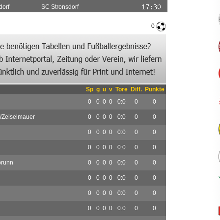
dorf
SC Stronsdorf
0
Sp
g
u
v
Tore
Diff.
Punkte
0
0
0
0
0:0
0
0
/Zeiselmauer
0
0
0
0
0:0
0
0
0
0
0
0
0:0
0
0
0
0
0
0
0:0
0
0
brunn
0
0
0
0
0:0
0
0
0
0
0
0
0:0
0
0
0
0
0
0
0:0
0
0
0
0
0
0
0:0
0
0