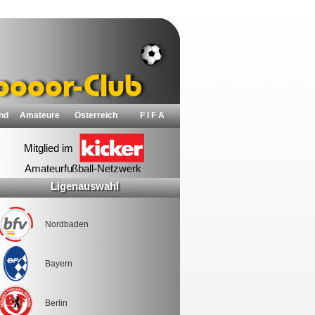
nd
Amateure
Österreich
F I F A
Ligenauswahl
Nordbaden
Bayern
Berlin