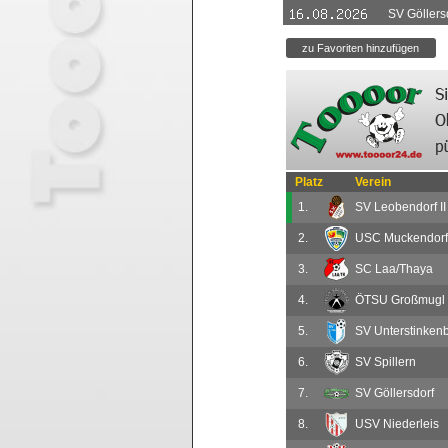
SV Göllers
Platz
Verein
1.
SV Leobendorf II
2.
USC Muckendorf
3.
SC Laa/Thaya
4.
ÖTSU Großmugl
5.
SV Unterstinken
6.
SV Spillern
7.
SV Göllersdorf
8.
USV Niederleis