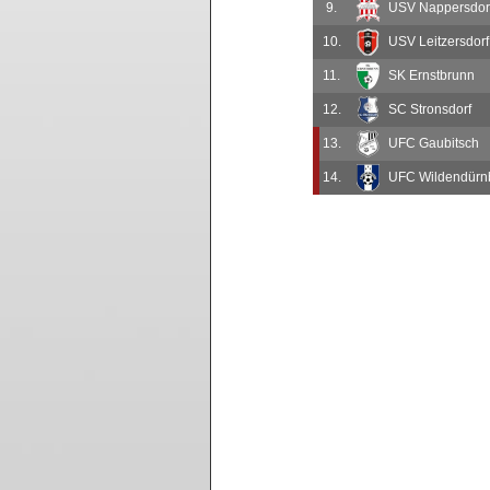
9.
USV Nappersdor
10.
USV Leitzersdorf
11.
SK Ernstbrunn
12.
SC Stronsdorf
13.
UFC Gaubitsch
14.
UFC Wildendürn