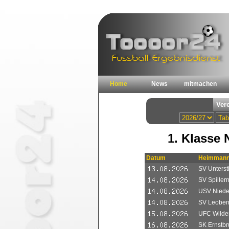
Home
News
mitmachen
1. Klasse 
Datum
Heimmann
SV Unterst
SV Spiller
USV Nieder
SV Leobend
UFC Wilde
SK Ernstb