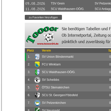
TSV Grein
SV Petzenk
SCU Waldhausen-OÖ/G.
SCU Ardagge
Platz
Verein
S
1.
SV Union Blindenmarkt
0
2.
FCU Winklarn
0
3.
SCU Waldhausen-OÖ/G.
0
4.
SV Scheibbs
0
5.
ÖTSU Steinakirchen
0
6.
SCU St. Georgen/Ybbsfeld
0
7.
SV Petzenkirchen
0
8.
SV Neumarkt
0