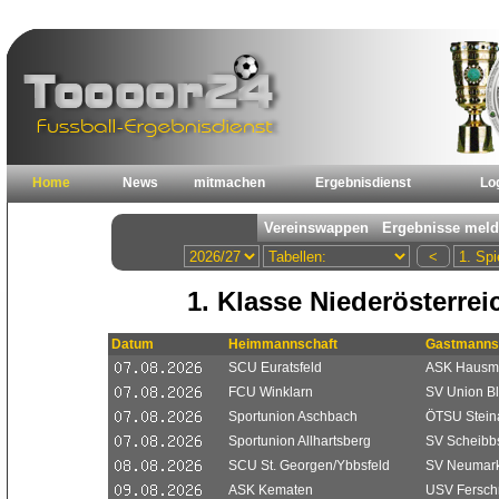
Home
News
mitmachen
Ergebnisdienst
Lo
1. Klasse Niederösterre
Datum
Heimmannschaft
Gastmanns
SCU Euratsfeld
ASK Hausm
FCU Winklarn
SV Union B
Sportunion Aschbach
ÖTSU Stein
Sportunion Allhartsberg
SV Scheibb
SCU St. Georgen/Ybbsfeld
SV Neumark
ASK Kematen
USV Ferschn