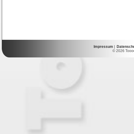
Impressum
|
Datensch
© 2026 Toooor