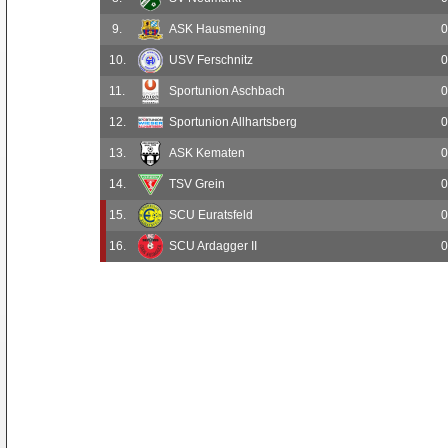
9.
ASK Hausmening
0
10.
USV Ferschnitz
0
11.
Sportunion Aschbach
0
12.
Sportunion Allhartsberg
0
13.
ASK Kematen
0
14.
TSV Grein
0
15.
SCU Euratsfeld
0
16.
SCU Ardagger II
0