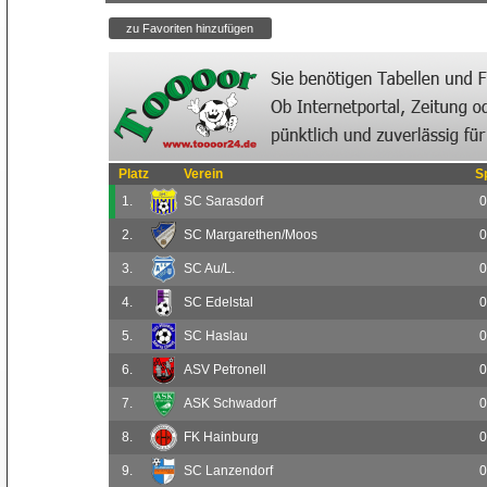
Platz
Verein
S
1.
SC Sarasdorf
0
2.
SC Margarethen/Moos
0
3.
SC Au/L.
0
4.
SC Edelstal
0
5.
SC Haslau
0
6.
ASV Petronell
0
7.
ASK Schwadorf
0
8.
FK Hainburg
0
9.
SC Lanzendorf
0