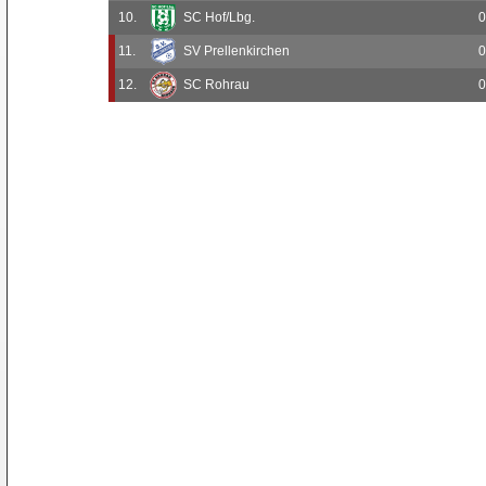
10.
SC Hof/Lbg.
0
11.
SV Prellenkirchen
0
12.
SC Rohrau
0