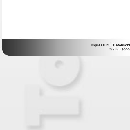
Impressum
|
Datensch
© 2026 Toooor