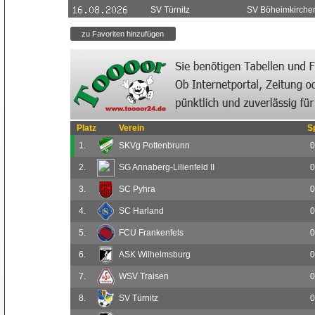
SV Türnitz
SV Böheimkirche
Platz
Verein
S
1.
SKVg Pottenbrunn
0
2.
SG Annaberg-Lilienfeld II
0
3.
SC Pyhra
0
4.
SC Harland
0
5.
FCU Frankenfels
0
6.
ASK Wilhelmsburg
0
7.
WSV Traisen
0
8.
SV Türnitz
0