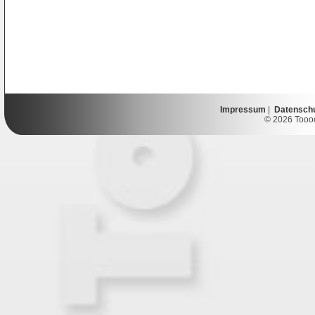
Impressum
|
Datensch
© 2026 Toooor