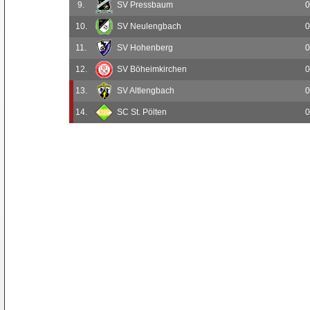
9.
SV Pressbaum
0
10.
SV Neulengbach
0
11.
SV Hohenberg
0
12.
SV Böheimkirchen
0
13.
SV Altlengbach
0
14.
SC St. Pölten
0