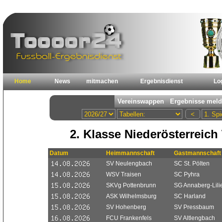
Home
News
mitmachen
Ergebnisdienst
Lo
2. Klasse Niederösterreich 
Datum
Heimmannschaft
Gastmannschaft
SV Neulengbach
SC St. Pölten
WSV Traisen
SC Pyhra
SKVg Pottenbrunn
SG Annaberg-Lilie
ASK Wilhelmsburg
SC Harland
SV Hohenberg
SV Pressbaum
FCU Frankenfels
SV Altlengbach