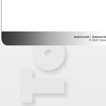
Impressum
|
Datensch
© 2026 Toooor