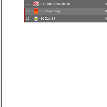
10.
USC Bad Großpertholz
0
11.
USV Allentsteig
0
12.
SC Zwettl II
0