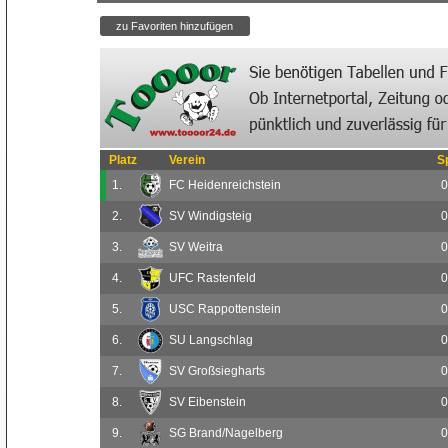
Platz
Verein
S
1.
FC Heidenreichstein
0
2.
SV Windigsteig
0
3.
SV Weitra
0
4.
UFC Rastenfeld
0
5.
USC Rappottenstein
0
6.
SU Langschlag
0
7.
SV Großsiegharts
0
8.
SV Eibenstein
0
9.
SG Brand/Nagelberg
0