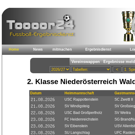
Home
News
mitmachen
Ergebnisdienst
Lo
2. Klasse Niederösterreich Wald
Datum
Heimmannschaft
Gastmannsc
USC Rappottenstein
SC Zwettl II
SV Windigsteig
SV Großsieg
USC Bad Großpertholz
SV Weitra
FC Heidenreichstein
SG Brand/N
SV Eibenstein
USV Allentst
SU Langschlag
UFC Rastenf