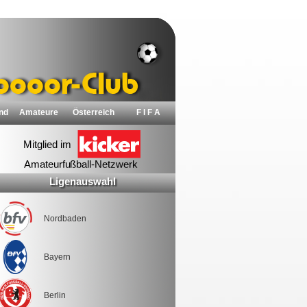
nd
Amateure
Österreich
F I F A
Ligenauswahl
Nordbaden
Bayern
Berlin