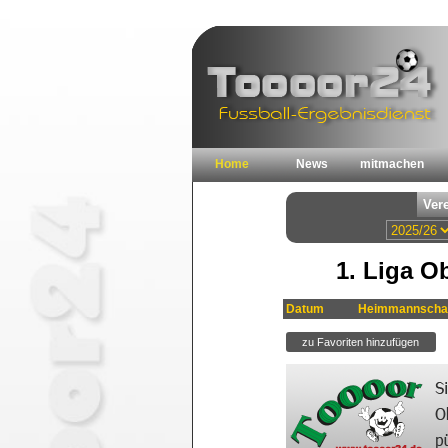
Home
News
mitmachen
1. Liga O
Datum
Heimmannscha