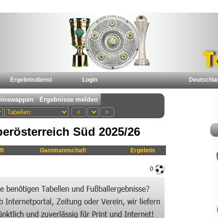
Ergebnisdienst
Login
Deutschla
berösterreich Süd 2025/26
ft
Gastmannschaft
Ergebnis
0