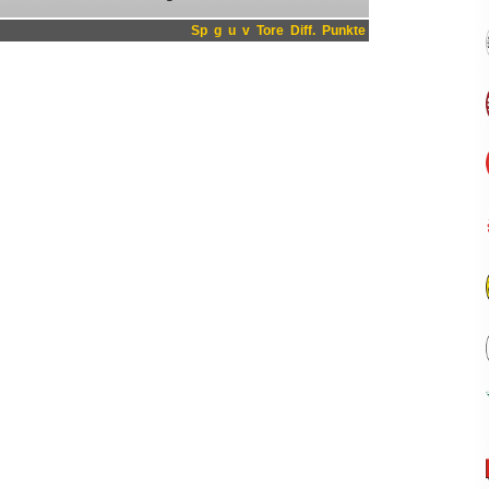
Sp
g
u
v
Tore
Diff.
Punkte