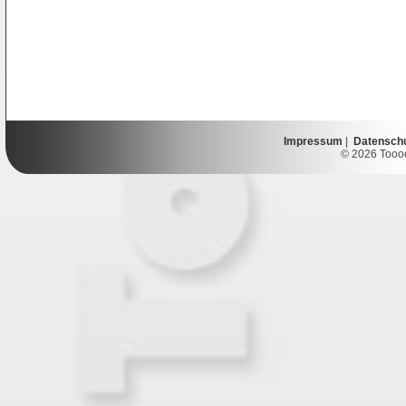
Impressum
|
Datensch
© 2026 Toooor