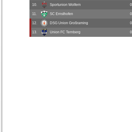
10.
Sportunion Wolfern
0
11.
SC Ernsthofen
0
12.
DSG Union Großraming
0
13.
Union FC Ternberg
0