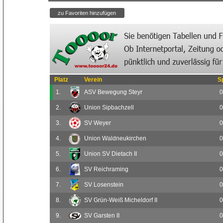
Platz
Verein
S
1.
ASV Bewegung Steyr
0
2.
Union Sipbachzell
0
3.
SV Weyer
0
4.
Union Waldneukirchen
0
5.
Union SV Dietach II
0
6.
SV Reichraming
0
7.
SV Losenstein
0
8.
SV Grün-Weiß Micheldorf II
0
9.
SV Garsten II
0