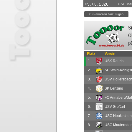
USC Mau
Platz
Verein
1.
USK Rauris
2.
SC Wald-Königsl
3.
USV Hollersbac
4.
SK Lenzing
5.
FC Annaberg/Sal
6.
USV Großarl
7.
USC Neukirchen/
8.
USC Mauterndor