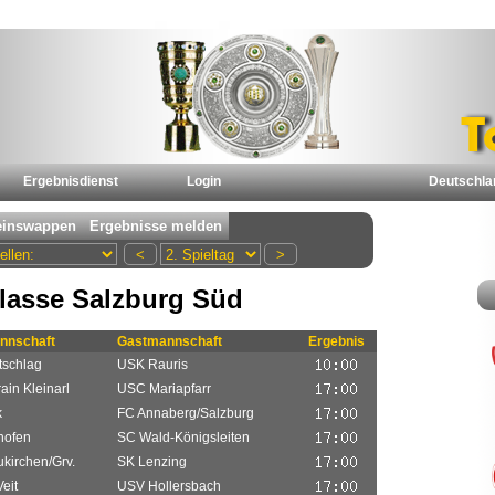
Ergebnisdienst
Login
Deutschla
Klasse Salzburg Süd
nnschaft
Gastmannschaft
Ergebnis
tschlag
USK Rauris
in Kleinarl
USC Mariapfarr
k
FC Annaberg/Salzburg
hofen
SC Wald-Königsleiten
kirchen/Grv.
SK Lenzing
eit
USV Hollersbach