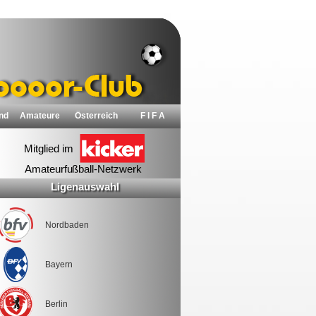
nd
Amateure
Österreich
F I F A
Ligenauswahl
Nordbaden
Bayern
Berlin