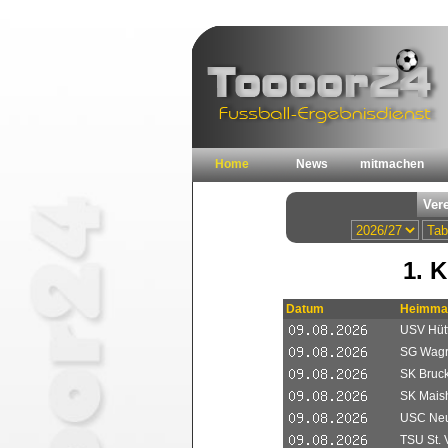
Home
News
mitmachen
1. 
Datum
Heimma
USV Hüt
SG Wagra
SK Bruc
SK Mais
USC Neu
TSU St. V