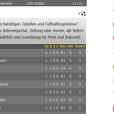
terndorf
USV Großarl
0
Sp
g
u
v
Tore
Diff.
Punkte
1
1
0
0
6:1
5
3
eiten
1
1
0
0
4:0
4
3
h
1
1
0
0
4:0
4
3
1
1
0
0
4:1
3
3
zburg
1
1
0
0
3:1
2
3
1
0
1
0
2:2
0
1
Grv.
1
0
1
0
2:2
0
1
f
1
0
1
0
0:0
0
1