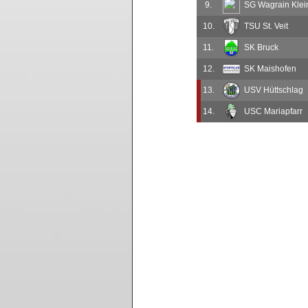
9.
SG Wagrain Klein
10.
TSU St. Veit
11.
SK Bruck
12.
SK Maishofen
13.
USV Hüttschlag
14.
USC Mariapfarr