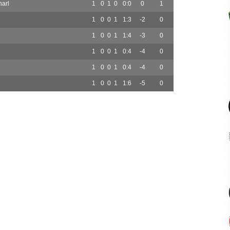
arl
1
0
1
0
0:0
0
1
1
0
0
1
1:3
-2
0
1
0
0
1
1:4
-3
0
1
0
0
1
0:4
-4
0
1
0
0
1
0:4
-4
0
1
0
0
1
1:6
-5
0