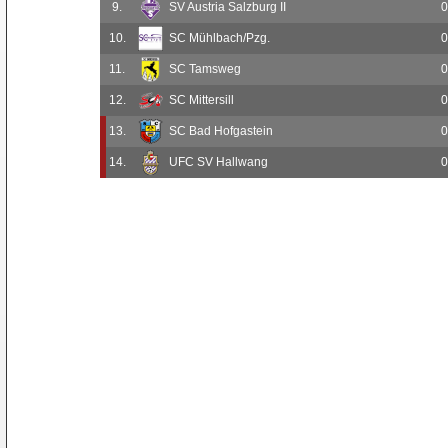
9.
SV Austria Salzburg II
0
10.
SC Mühlbach/Pzg.
0
11.
SC Tamsweg
0
12.
SC Mittersill
0
13.
SC Bad Hofgastein
0
14.
UFC SV Hallwang
0