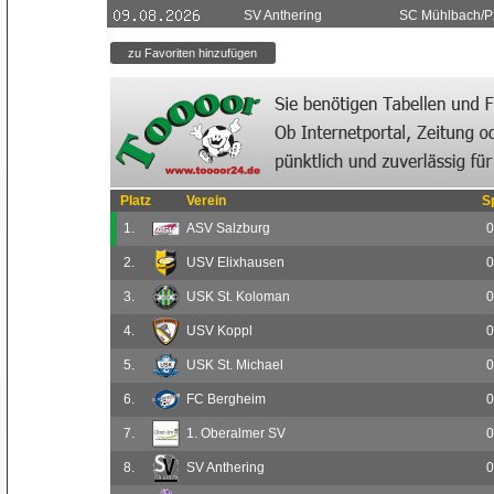
SV Anthering
SC Mühlbach/P
Platz
Verein
S
1.
ASV Salzburg
0
2.
USV Elixhausen
0
3.
USK St. Koloman
0
4.
USV Koppl
0
5.
USK St. Michael
0
6.
FC Bergheim
0
7.
1. Oberalmer SV
0
8.
SV Anthering
0