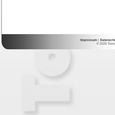
Impressum
|
Datensch
© 2026 Toooor