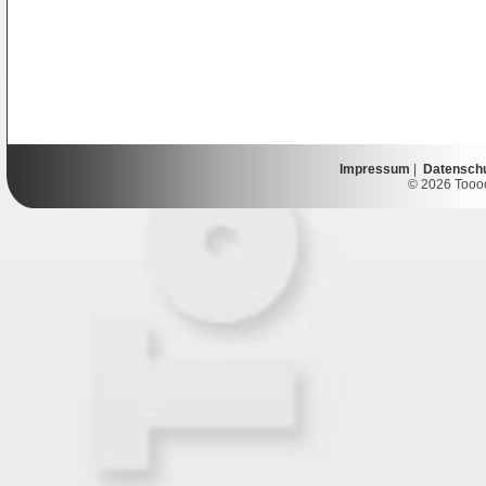
Impressum
|
Datensch
© 2026 Toooor