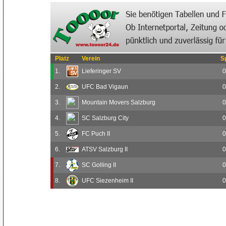
Platz
Verein
S
1.
Lieferinger SV
0
2.
UFC Bad Vigaun
0
3.
Mountain Movers Salzburg
0
4.
SC Salzburg City
0
5.
FC Puch II
0
6.
ATSV Salzburg II
0
7.
SC Golling II
0
8.
UFC Siezenheim II
0