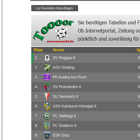
Platz
Verein
S
1.
SV Peggau II
0
2.
ASV Gösting
0
3.
FK Austria Asv Puch
0
4.
SV Frohnleiten II
0
5.
SU Semriach II
0
6.
USV Kainbach-Hönigtal II
0
7.
FC Stattegg II
0
8.
FC Gratkorn II
0
9.
ESK Graz
0