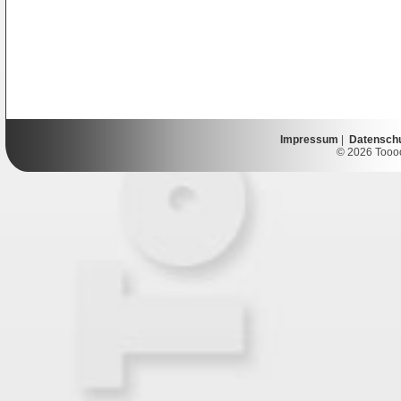
Impressum
|
Datensch
© 2026 Toooor