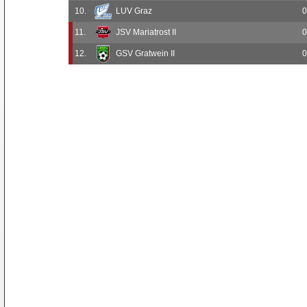
10.
LUV Graz
0
11.
JSV Mariatrost II
0
12.
GSV Gratwein II
0