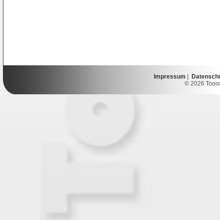
Impressum
|
Datensch
© 2026 Toooor