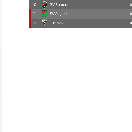
10.
SV Bergern
0
11.
SV Anger II
0
12.
TuS Vorau II
0