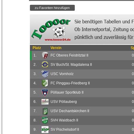
Platz
Verein
S
1.
FC Oberes Feistritztal II
0
2.
SV Buch/St. Magdalena II
0
3.
USC Vornholz
0
4.
FC Pinggau-Friedberg II
0
5.
Pöllauer Sportklub II
0
6.
USV Pöllauberg
0
7.
USV Dechantskirchen II
0
8.
SVH Waldbach II
0
9.
SV Pischelsdorf II
0