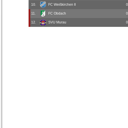
10.
FC Weißkirchen II
0
11.
FC Obdach
0
12.
SVU Murau
0