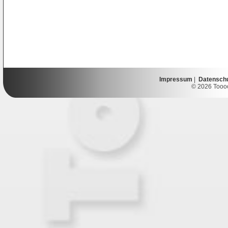
Impressum
|
Datensch
© 2026 Toooor