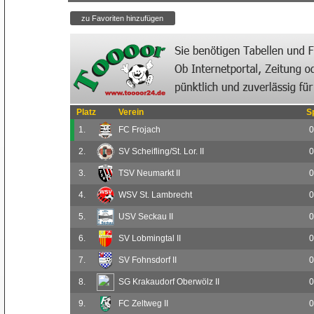
Platz
Verein
S
1.
FC Frojach
0
2.
SV Scheifling/St. Lor. II
0
3.
TSV Neumarkt II
0
4.
WSV St. Lambrecht
0
5.
USV Seckau II
0
6.
SV Lobmingtal II
0
7.
SV Fohnsdorf II
0
8.
SG Krakaudorf Oberwölz II
0
9.
FC Zeltweg II
0