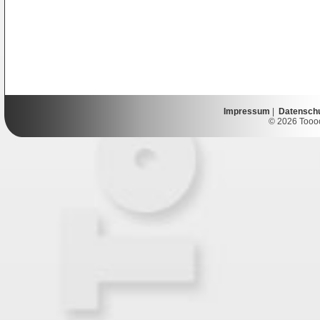
Impressum
|
Datensch
© 2026 Toooor