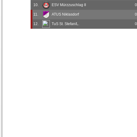
10.
ESV Mürzzuschlag II
0
11.
ATUS Niklasdorf
0
12.
TuS St. Stefan/L.
0