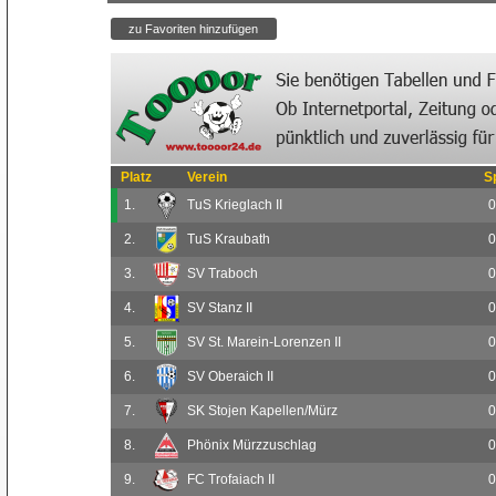
Platz
Verein
S
1.
TuS Krieglach II
0
2.
TuS Kraubath
0
3.
SV Traboch
0
4.
SV Stanz II
0
5.
SV St. Marein-Lorenzen II
0
6.
SV Oberaich II
0
7.
SK Stojen Kapellen/Mürz
0
8.
Phönix Mürzzuschlag
0
9.
FC Trofaiach II
0