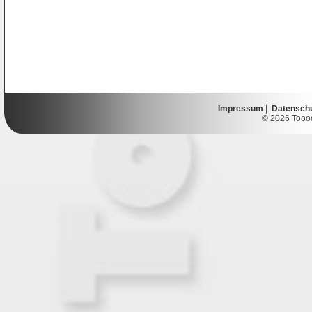
Impressum
|
Datensch
© 2026 Toooor