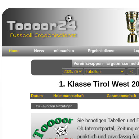
Home
News
mitmachen
Ergebnisdienst
Lo
1. Klasse Tirol West 2
Datum
Heimmannschaft
Gastmannschaft