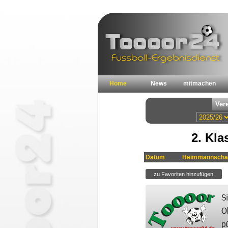
Home
News
mitmachen
2. Kla
Datum
Heimmannscha