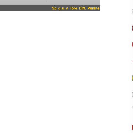
Sp
g
u
v
Tore
Diff.
Punkte