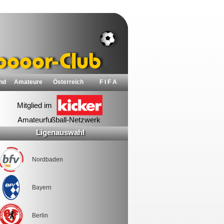
nd
Amateure
Österreich
F I F A
Ligenauswahl
Nordbaden
Bayern
Berlin