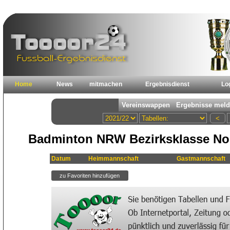
Home
News
mitmachen
Ergebnisdienst
Lo
Badminton NRW Bezirksklasse Nord
Datum
Heimmannschaft
Gastmannschaft