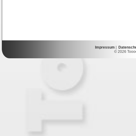
Impressum
|
Datensch
© 2026 Toooor