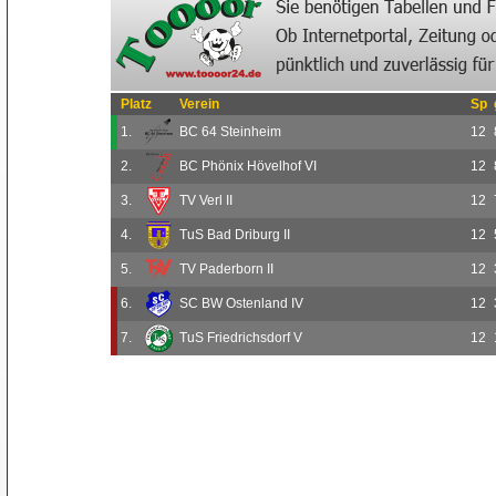
Platz
Verein
Sp
1.
BC 64 Steinheim
12
2.
BC Phönix Hövelhof VI
12
3.
TV Verl II
12
4.
TuS Bad Driburg II
12
5.
TV Paderborn II
12
6.
SC BW Ostenland IV
12
7.
TuS Friedrichsdorf V
12