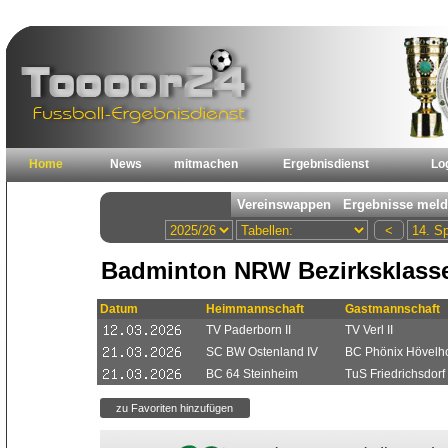
Home
News
mitmachen
Ergebnisdienst
Lo
Badminton NRW Bezirksklasse
Datum
Heimmannschaft
Gastmannschaft
TV Paderborn II
TV Verl II
SC BW Ostenland IV
BC Phönix Hövelho
BC 64 Steinheim
TuS Friedrichsdorf