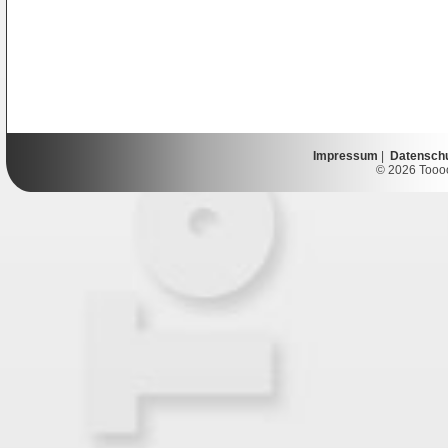
Impressum
|
Datensch
© 2026 Toooor