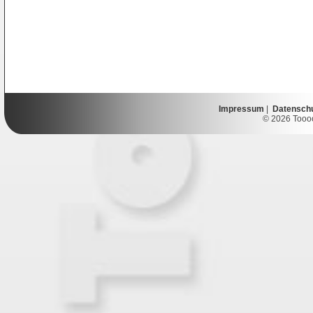
Impressum
|
Datensch
© 2026 Toooor