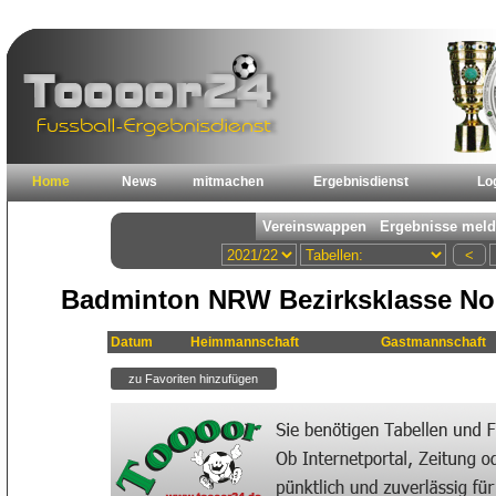
Home
News
mitmachen
Ergebnisdienst
Lo
Badminton NRW Bezirksklasse Nord
Datum
Heimmannschaft
Gastmannschaft