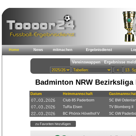
Home
News
mitmachen
Ergebnisdienst
Lo
Badminton NRW Bezirksliga 
Datum
Heimmannschaft
Gastmannschaf
Club 85 Paderborn
SC BW Ostenland
TuRa Elsen
TV Blomberg II
BC Phönix Hövelhof V
SC GW Paderbo