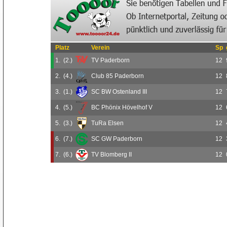
Platz
Verein
Sp
1.
(2.)
TV Paderborn
12
2.
(4.)
Club 85 Paderborn
12
3.
(1.)
SC BW Ostenland III
12
4.
(5.)
BC Phönix Hövelhof V
12
5.
(3.)
TuRa Elsen
12
6.
(7.)
SC GW Paderborn
12
7.
(6.)
TV Blomberg II
12