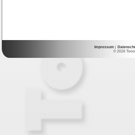
Impressum
|
Datensch
© 2026 Toooor