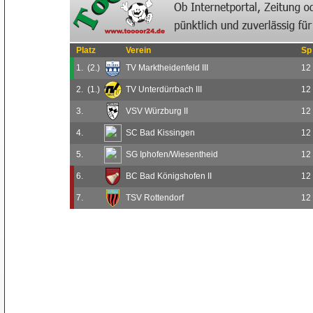
Platz
Verein
Sp
1.
(2.)
TV Marktheidenfeld III
12
2.
(1.)
TV Unterdürrbach III
12
3.
VSV Würzburg II
12
4.
SC Bad Kissingen
12
5.
SG Iphofen/Wiesentheid
12
6.
BC Bad Königshofen II
12
7.
TSV Rottendorf
12