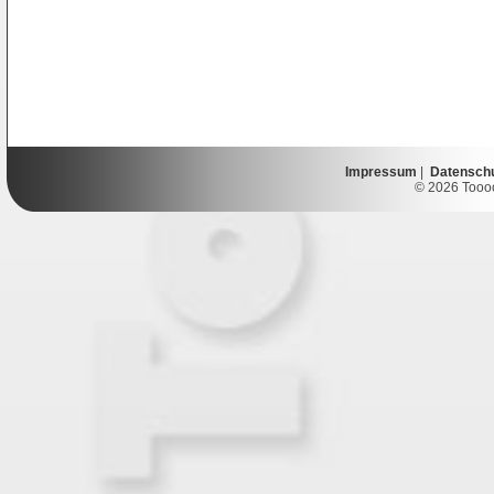
Impressum
|
Datensch
© 2026 Toooor