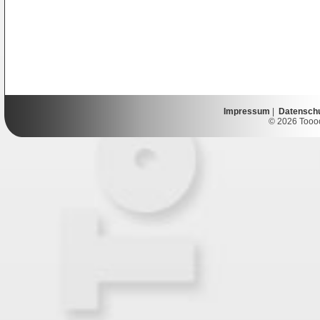
Impressum
|
Datensch
© 2026 Toooor