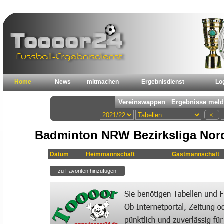
Home
News
mitmachen
Ergebnisdienst
Lo
Badminton NRW Bezirksliga Nord 
Datum
Heimmannschaft
Gastmannschaft