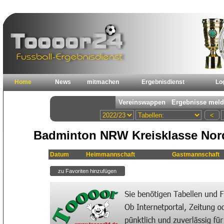
Home
News
mitmachen
Ergebnisdienst
Lo
Badminton NRW Kreisklasse Nord 
Datum
Heimmannschaft
Gastmannschaft