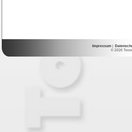
Impressum
|
Datensch
© 2026 Toooor