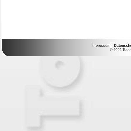
Impressum
|
Datensch
© 2026 Toooor