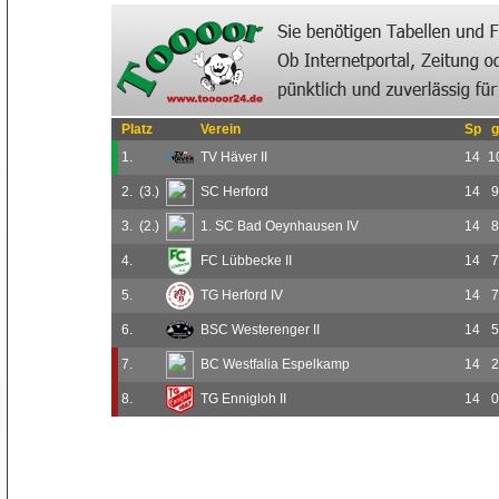
Platz
Verein
Sp
g
1.
TV Häver II
14
1
2.
(3.)
SC Herford
14
9
3.
(2.)
1. SC Bad Oeynhausen IV
14
8
4.
FC Lübbecke II
14
7
5.
TG Herford IV
14
7
6.
BSC Westerenger II
14
5
7.
BC Westfalia Espelkamp
14
2
8.
TG Ennigloh II
14
0