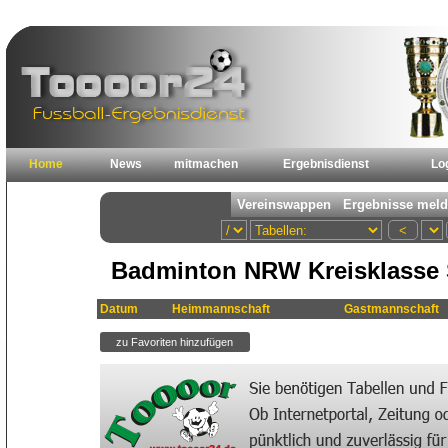
Home
News
mitmachen
Ergebnisdienst
Lo
Badminton NRW Kreisklasse S
Datum
Heimmannschaft
Gastmannschaft