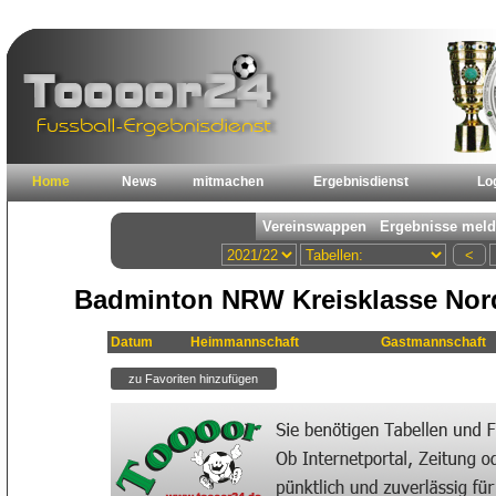
Home
News
mitmachen
Ergebnisdienst
Lo
Badminton NRW Kreisklasse Nord 
Datum
Heimmannschaft
Gastmannschaft