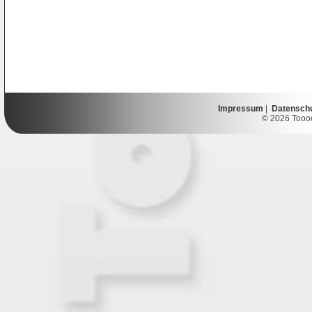
Impressum
|
Datensch
© 2026 Toooor