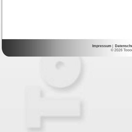
Impressum
|
Datensch
© 2026 Toooor