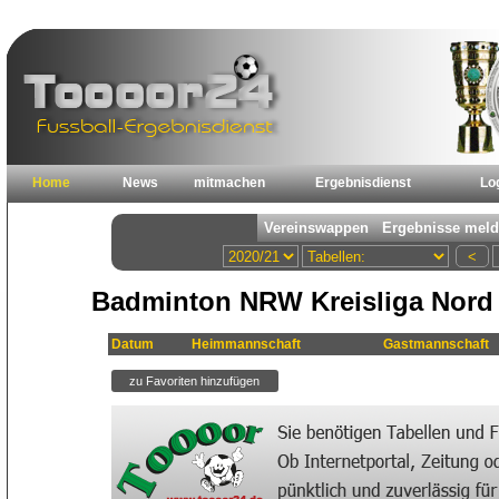
Home
News
mitmachen
Ergebnisdienst
Lo
Badminton NRW Kreisliga Nord 2
Datum
Heimmannschaft
Gastmannschaft