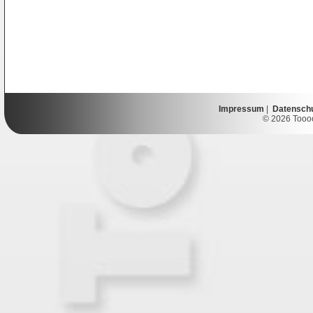
Impressum
|
Datensch
© 2026 Toooor