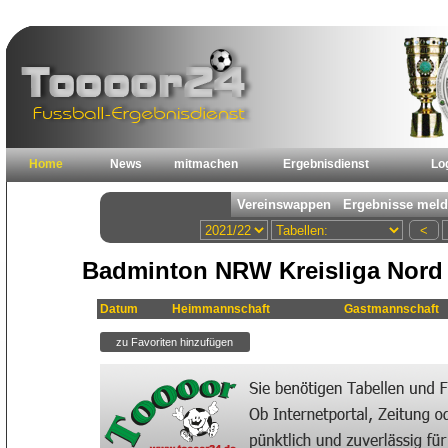
Home
News
mitmachen
Ergebnisdienst
Lo
Badminton NRW Kreisliga Nord 1
Datum
Heimmannschaft
Gastmannschaft