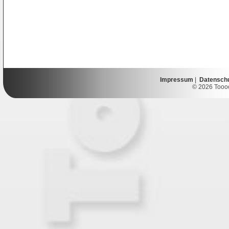
Impressum
|
Datensch
© 2026 Toooor