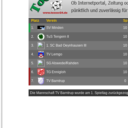
Platz
Verein
Sp
1.
SV Minden
10
2.
TuS Tengern II
10
3.
1. SC Bad Oeynhausen III
10
4.
TV Lemgo
10
5.
SG Alswede/Rahden
10
6.
TG Ennigloh
10
7.
TV Barntrup
0
Die Mannschaft TV Barntrup wurde am 1. Spieltag zurückgezo