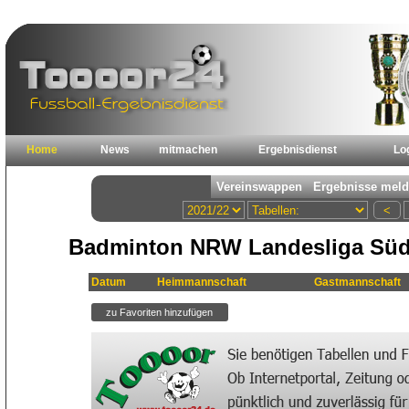
Home
News
mitmachen
Ergebnisdienst
Lo
Badminton NRW Landesliga Süd 
Datum
Heimmannschaft
Gastmannschaft