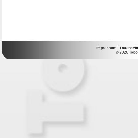
Impressum
|
Datensch
© 2026 Toooor