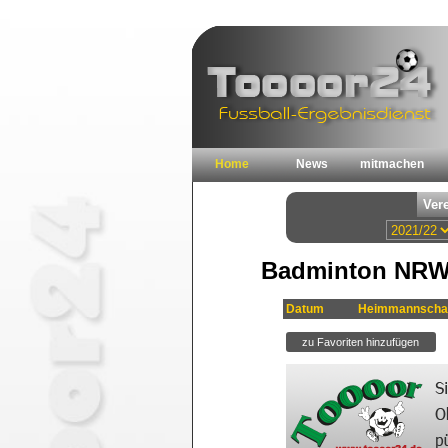
Home
News
mitmachen
Badminton NRW 
Datum
Heimmannscha