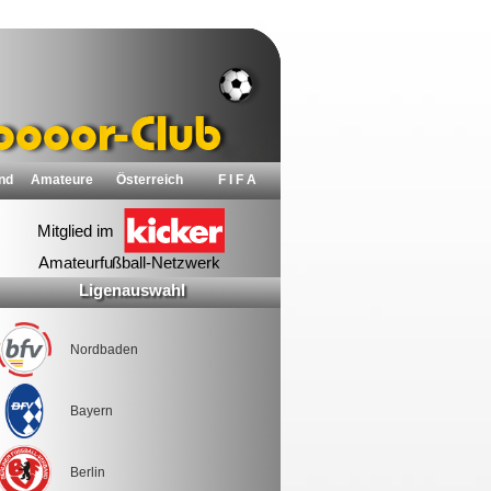
nd
Amateure
Österreich
F I F A
Ligenauswahl
Nordbaden
Bayern
Berlin