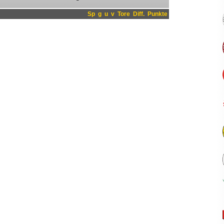
Sp
g
u
v
Tore
Diff.
Punkte