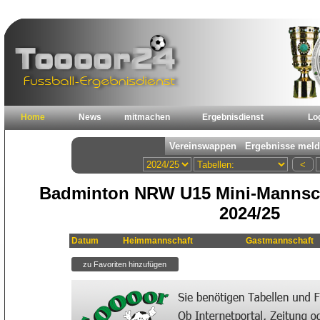
Home
News
mitmachen
Ergebnisdienst
Lo
Badminton NRW U15 Mini-Mannsch
2024/25
Datum
Heimmannschaft
Gastmannschaft