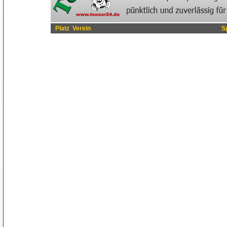
Platz
Verein
S