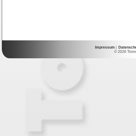
Impressum
|
Datensch
© 2026 Toooor