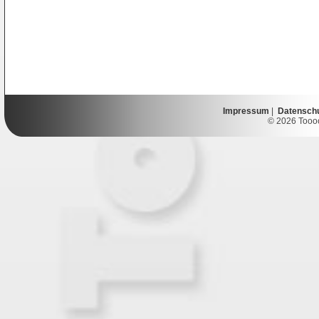
Impressum
|
Datensch
© 2026 Toooor