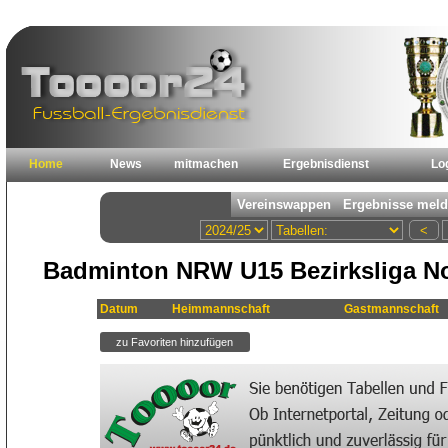
Home
News
mitmachen
Ergebnisdienst
Lo
Badminton NRW U15 Bezirksliga Nor
Datum
Heimmannschaft
Gastmannschaft