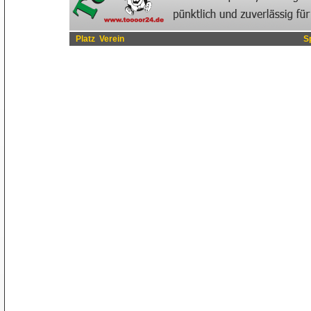
Platz
Verein
S