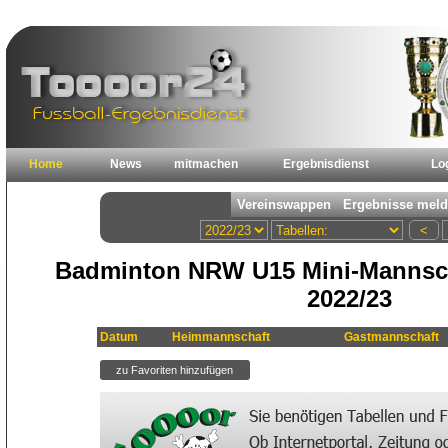
Home
News
mitmachen
Ergebnisdienst
Lo
Badminton NRW U15 Mini-Mannsch
2022/23
Datum
Heimmannschaft
Gastmannschaft