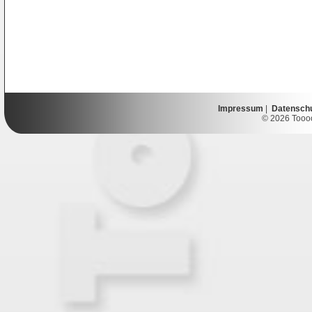
Impressum
|
Datensch
© 2026 Toooor