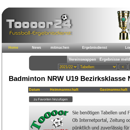
Home
News
mitmachen
Ergebnisdienst
Lo
Badminton NRW U19 Bezirksklasse No
Datum
Heimmannschaft
Gastmannschaft