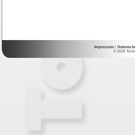
Impressum
|
Datensch
© 2026 Toooor