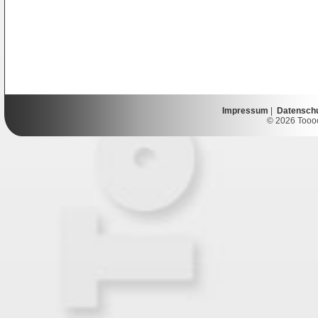
Impressum
|
Datensch
© 2026 Toooor