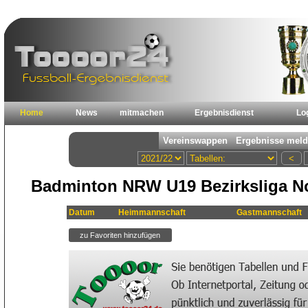
Home
News
mitmachen
Ergebnisdienst
Lo
Badminton NRW U19 Bezirksliga Nor
Datum
Heimmannschaft
Gastmannschaft