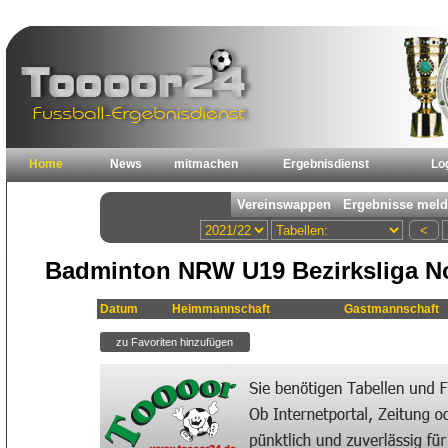
Home
News
mitmachen
Ergebnisdienst
Lo
Badminton NRW U19 Bezirksliga Nor
Datum
Heimmannschaft
Gastmannschaft