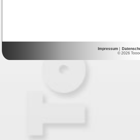
Impressum
|
Datensch
© 2026 Toooor