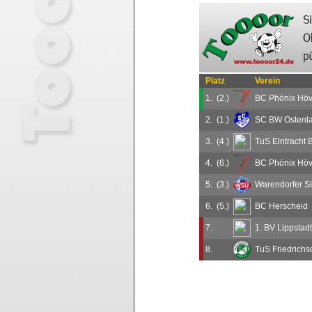
Platz
Verein
1.
(2.)
BC Phönix Höve
2.
(1.)
SC BW Ostenla
3.
(4.)
TuS Eintracht B
4.
(6.)
BC Phönix Höve
5.
(3.)
Warendorfer S
6.
(5.)
BC Herscheid
7.
1. BV Lippstadt
8.
TuS Friedrichsdo