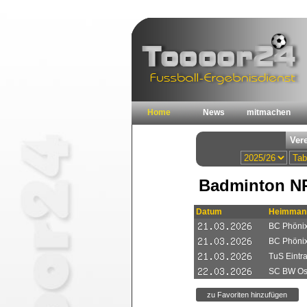
Home
News
mitmachen
Badminton NR
Datum
Heimmann
BC Phönix
BC Phönix 
TuS Eintra
SC BW Ost