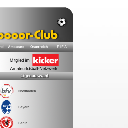
nd
Amateure
Österreich
F I F A
Ligenauswahl
Nordbaden
Bayern
Berlin