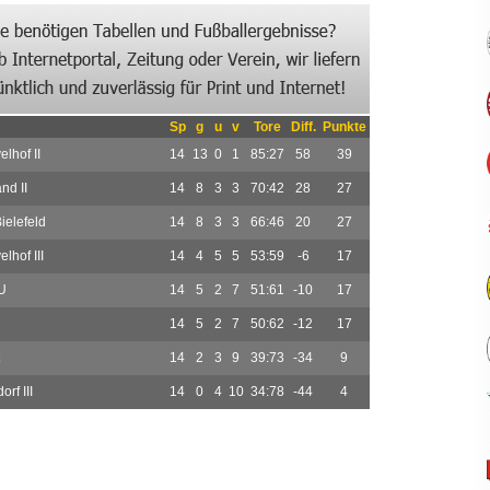
Sp
g
u
v
Tore
Diff.
Punkte
lhof II
14
13
0
1
85:27
58
39
nd II
14
8
3
3
70:42
28
27
ielefeld
14
8
3
3
66:46
20
27
lhof III
14
4
5
5
53:59
-6
17
U
14
5
2
7
51:61
-10
17
14
5
2
7
50:62
-12
17
14
2
3
9
39:73
-34
9
rf III
14
0
4
10
34:78
-44
4