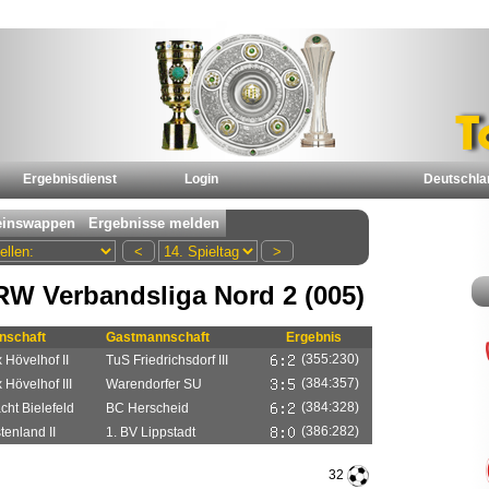
Ergebnisdienst
Login
Deutschla
W Verbandsliga Nord 2 (005)
schaft
Gastmannschaft
Ergebnis
(355:230)
 Hövelhof II
TuS Friedrichsdorf III
(384:357)
Hövelhof III
Warendorfer SU
(384:328)
cht Bielefeld
BC Herscheid
(386:282)
enland II
1. BV Lippstadt
32