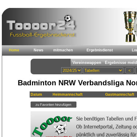
Home
News
mitmachen
Ergebnisdienst
Lo
Badminton NRW Verbandsliga Nord
Datum
Heimmannschaft
Gastmannschaft