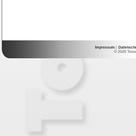
Impressum
|
Datensch
© 2026 Toooor