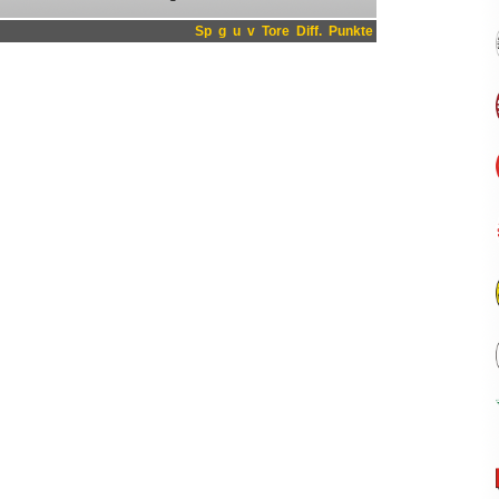
Sp
g
u
v
Tore
Diff.
Punkte