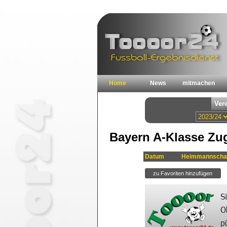
Home
News
mitmachen
Bayern A-Klasse Zug
Datum
Heimmannscha