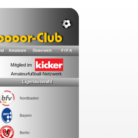
nd
Amateure
Österreich
F I F A
Ligenauswahl
Nordbaden
Bayern
Berlin